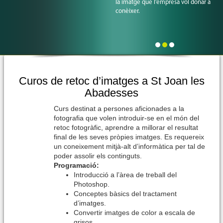
la imatge que l’empresa vol donar a
conèixer.
Oferim solucions visuals adaptades a
les necessitats de cada client.
Curos de retoc d’imatges a St Joan les
Abadesses
Curs destinat a persones aficionades a la
fotografia que volen introduir-se en el món del
retoc fotogràfic, aprendre a millorar el resultat
final de les seves pròpies imatges. Es requereix
un coneixement mitjà-alt d’informàtica per tal de
poder assolir els continguts.
Programació:
Introducció a l’àrea de treball del
Photoshop.
Conceptes bàsics del tractament
d’imatges.
Convertir imatges de color a escala de
grisos.