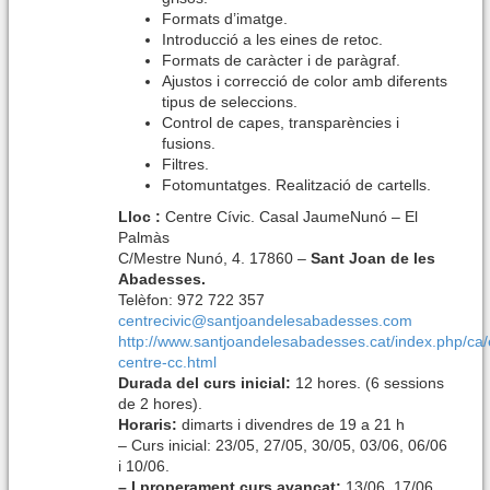
Formats d’imatge.
Introducció a les eines de retoc.
Formats de caràcter i de paràgraf.
Ajustos i correcció de color amb diferents
tipus de seleccions.
Control de capes, transparències i
fusions.
Filtres.
Fotomuntatges. Realització de cartells.
Lloc :
Centre Cívic. Casal JaumeNunó – El
Palmàs
C/Mestre Nunó, 4. 17860 –
Sant Joan de les
Abadesses.
Telèfon: 972 722 357
centrecivic@santjoandelesabadesses.com
http://www.santjoandelesabadesses.cat/index.php/ca/e
centre-cc.html
Durada del c
urs inicial
:
12 hores. (6 sessions
de 2 hores).
Horaris:
dimarts i divendres de 19 a 21 h
– Curs inicial: 23/05, 27/05, 30/05, 03/06, 06/06
i 10/06.
–
I properament c
urs avançat:
13/06, 17/06,