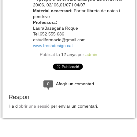
20/06, 02/ 06,01/07 i 04/07.
Material necessari:
Portar llibreta de notes i
pendrive.
Professora:
LauraBasagaña Roqué
Tel.652 555 686
estudiformacio@gmail.com
www.freshdesign.cat
Publicat
fa 12 anys
per
admin
0
Afegir un comentari
Respon
Ha d'
obrir una sessió
per enviar un comentari.