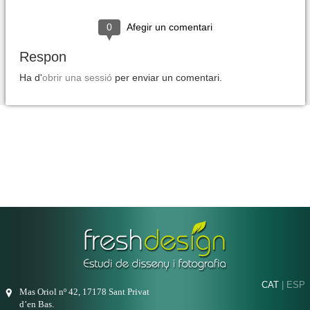
0
Afegir un comentari
Respon
Ha d'
obrir una sessió
per enviar un comentari.
CAT
|
ESP
Mas Oriol nº 42, 17178 Sant Privat
d’en Bas.